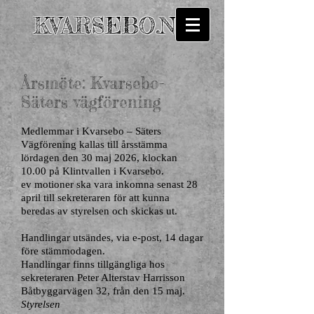
KVARSEBO.NU
Årsmöte: Kvarsebo-
Säters vägförening
Medlemmar i Kvarsebo – Säters
Vägförening kallas till årsstämma
lördagen den 30 maj 2026, klockan
10.00 på Klintvallen i Kvarsebo.
ev motioner ska vara inkomna senast 28
april till sekreteraren för att kunna
beredas av styrelsen och skickas ut.
Handlingar utsändes, via e-post, 14 dagar
före stämmodagen.
Handlingar finns tillgängliga hos
sekreteraren Peter Alterstav Harrisson
Båtbyggarvägen 32, från den 15 maj.
Styrelsen