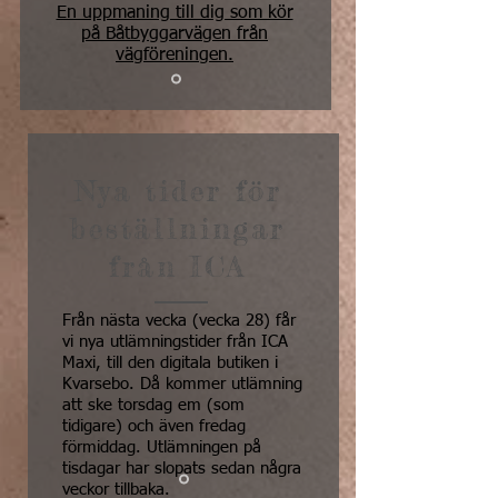
En uppmaning till dig som kör
på Båtbyggarvägen från
vägföreningen.
Nya tider för
beställningar
från ICA
Från nästa vecka (vecka 28) får
vi nya utlämningstider från ICA
Maxi, till den digitala butiken i
Kvarsebo. Då kommer utlämning
att ske torsdag em (som
tidigare) och även fredag
förmiddag. Utlämningen på
tisdagar har slopats sedan några
veckor tillbaka.