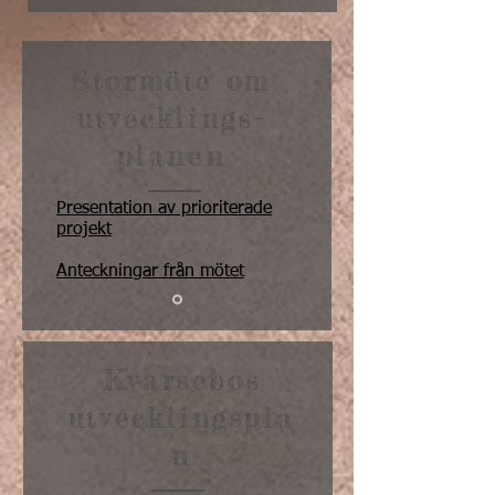
Stormöte om
utvecklings-
planen
Presentation av prioriterade
projekt
Anteckningar från mötet
Kvarsebos
utvecklingspla
n