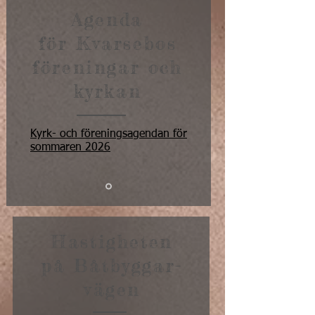
Agenda
för Kvarsebos
föreningar och
kyrkan
Kyrk- och föreningsagendan för
sommaren 2026
Hastigheten
på Båtbyggar-
vägen