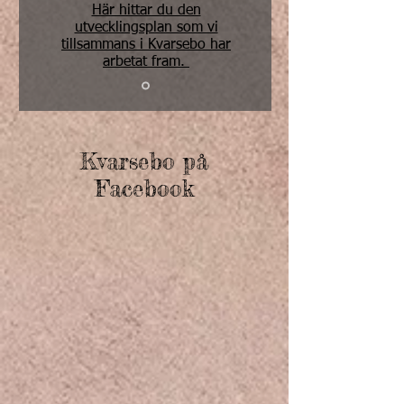
Här hittar du den
utvecklingsplan som vi
tillsammans i Kvarsebo har
arbetat fram.
Kvarsebo på
Facebook